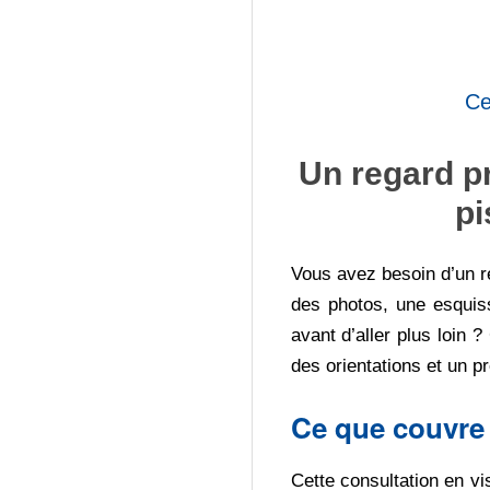
E
D
E
Ce
C
Un regard pr
pi
A
R
Vous avez besoin d’un r
des photos, une esquiss
R
avant d’aller plus loin 
des orientations et un p
E
Ce que couvre 
A
Cette consultation en vis