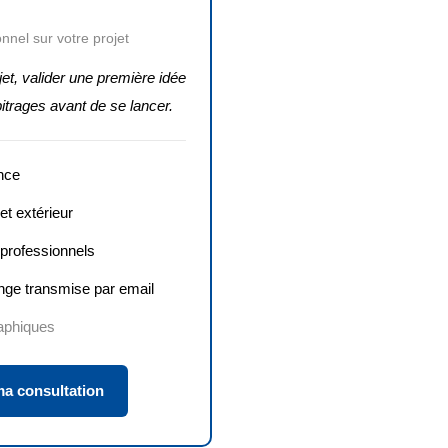
nnel sur votre projet
jet, valider une première idée
bitrages avant de se lancer.
nce
t extérieur
 professionnels
nge transmise par email
raphiques
a consultation