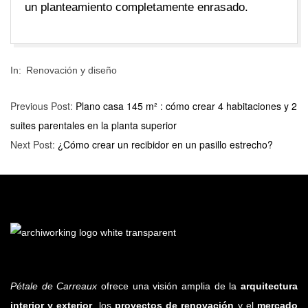
un planteamiento completamente enrasado.
2026-
In:
Renovación y diseño
05-
13
Previous Post:
Plano casa 145 m² : cómo crear 4 habitaciones y 2
suites parentales en la planta superior
Next Post:
¿Cómo crear un recibidor en un pasillo estrecho?
Pétale de Carreaux
ofrece una visión amplia de la
arquitectura
interior y exterior
, los
proyectos de renovación
y el
mercado