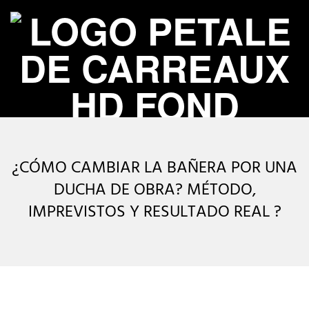
Skip
to
content
P
Primary
É
Navigation
¿CÓMO CAMBIAR LA BAÑERA POR UNA
Menu
T
DUCHA DE OBRA? MÉTODO,
IMPREVISTOS Y RESULTADO REAL ?
A
L