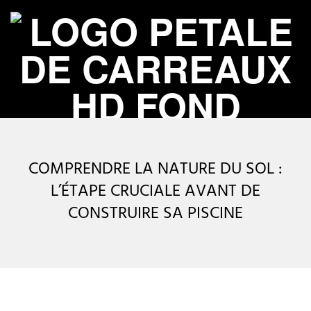
Skip
to
content
P
Primary
É
Navigation
COMPRENDRE LA NATURE DU SOL :
Menu
T
L’ÉTAPE CRUCIALE AVANT DE
CONSTRUIRE SA PISCINE
A
L