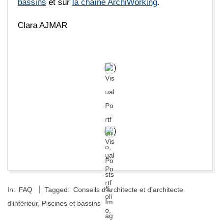
bassins
et sur
la chaîne ArchiWorking
.
Clara AJMAR
2025-
In:
FAQ
Tagged:
Conseils d’architecte et d'architecte
12-
d'intérieur
,
Piscines et bassins
30