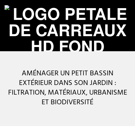
Skip
to
content
P
Primary
É
Navigation
AMÉNAGER UN PETIT BASSIN
Menu
T
EXTÉRIEUR DANS SON JARDIN :
FILTRATION, MATÉRIAUX, URBANISME
A
ET BIODIVERSITÉ
L