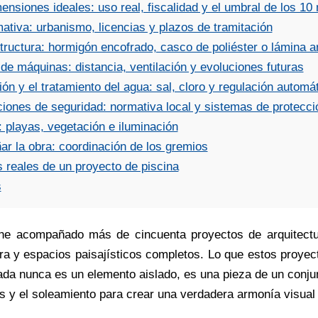
ensiones ideales: uso real, fiscalidad y el umbral de los 10
ativa: urbanismo, licencias y plazos de tramitación
estructura: hormigón encofrado, casco de poliéster o lámina 
o de máquinas: distancia, ventilación y evoluciones futuras
ción y el tratamiento del agua: sal, cloro y regulación automá
aciones de seguridad: normativa local y sistemas de protecci
: playas, vegetación e iluminación
ar la obra: coordinación de los gremios
 reales de un proyecto de piscina
s
 he acompañado más de cincuenta proyectos de arquitectur
bra y espacios paisajísticos completos. Lo que estos proy
ada nunca es un elemento aislado, es una pieza de un conju
os y el soleamiento para crear una verdadera armonía visual 