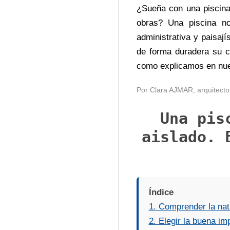
E
¿Sueña con una piscina
D
obras? Una piscina no
administrativa y paisaj
E
de forma duradera su c
como explicamos en nue
C
Por Clara AJMAR, arquitecto p
A
Una pis
R
aislado. 
R
E
Índice
1. Comprender la natu
A
2. Elegir la buena im