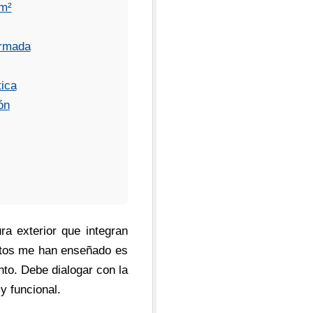
 m²
armada
tica
ón
a exterior que integran
ectos me han enseñado es
nto. Debe dialogar con la
y funcional.