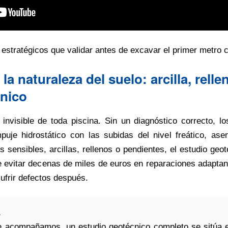
estratégicos que validar antes de excavar el primer metro cú
a naturaleza del suelo: arcilla, relle
cnico
 invisible de toda piscina. Sin un diagnóstico correcto, lo
puje hidrostático con las subidas del nivel freático, ase
os sensibles, arcillas, rellenos o pendientes, el estudio geo
e evitar decenas de miles de euros en reparaciones adapta
sufrir defectos después.
e acompañamos, un estudio geotécnico completo se sitúa e