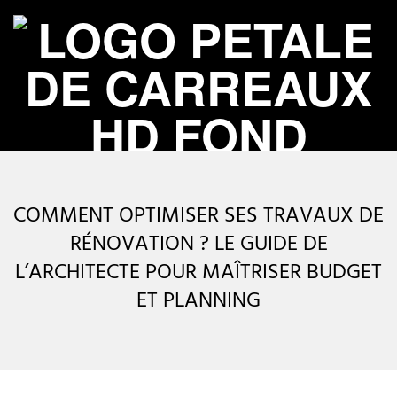
Skip
to
content
P
Primary
É
Navigation
COMMENT OPTIMISER SES TRAVAUX DE
Menu
T
RÉNOVATION ? LE GUIDE DE
L’ARCHITECTE POUR MAÎTRISER BUDGET
A
ET PLANNING
L