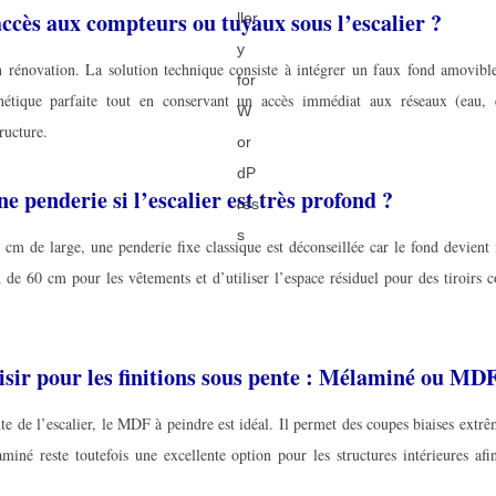
ccès aux compteurs ou tuyaux sous l’escalier ?
n rénovation. La solution technique consiste à intégrer un faux fond amovibl
étique parfaite tout en conservant un accès immédiat aux réseaux (eau, él
ructure.
ne penderie si l’escalier est très profond ?
0 cm de large, une penderie fixe classique est déconseillée car le fond devient i
 de 60 cm pour les vêtements et d’utiliser l’espace résiduel pour des tiroirs 
isir pour les finitions sous pente : Mélaminé ou MDF
te de l’escalier, le MDF à peindre est idéal. Il permet des coupes biaises extrê
iné reste toutefois une excellente option pour les structures intérieures afi