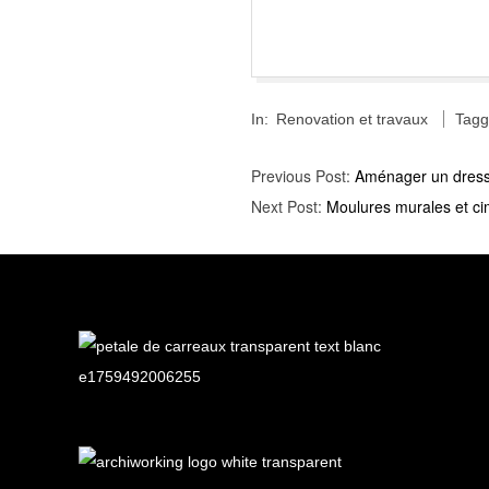
2016-
In:
Renovation et travaux
Tagg
11-
14
Previous Post:
Aménager un dressi
Next Post:
Moulures murales et ci