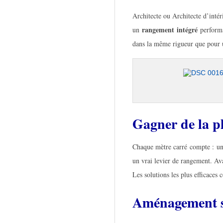
E
D
Architecte ou Architecte d’intér
rangement intégré
un
performa
E
dans la même rigueur que pour
C
DSC 0016
A
Gagner de la p
R
Chaque mètre carré compte : un 
R
un vrai levier de rangement. Ava
Les solutions les plus efficaces
E
Aménagement so
A