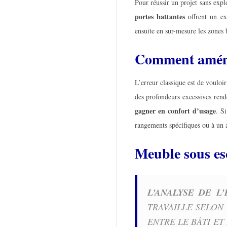
Pour réussir un projet sans expl
U
portes battantes
offrent un exc
ensuite en sur-mesure les zones b
X
Comment aménag
L’erreur classique est de vouloi
des profondeurs excessives ren
gagner en confort d’usage
. S
rangements spécifiques ou à un a
Meuble sous esc
L’ANALYSE DE L’
TRAVAILLE SELON 
ENTRE LE BÂTI ET