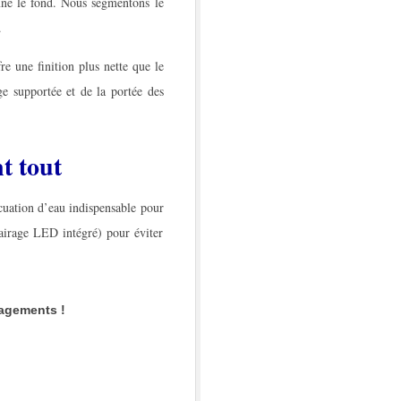
mne le fond. Nous segmentons le
.
re une finition plus nette que le
e supportée et de la portée des
t tout
acuation d’eau indispensable pour
clairage LED intégré) pour éviter
agements !