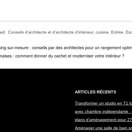
ed:
Conseils d’architecte et d'architecte d'intérieur
,
cuisine
,
Entrée
,
Esc
ng sur-mesure : conseils par des architectes pour un rangement optim
maises : comment donner du cachet et moderniser votre intérieur ?
ARTICLES RÉCENTS
Transformer un studio en T1 lo
avec chambre indépendante :
plans d’aménagement pour 27
Aménager une salle de bain s