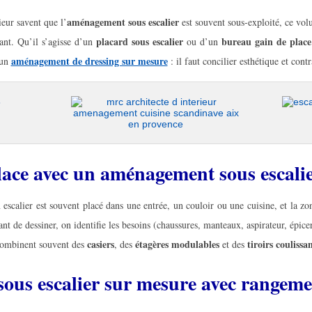
aménagement sous escalier
ieur savent que l’
est souvent sous-exploité, ce vol
placard sous escalier
bureau gain de place
nt. Qu’il s’agisse d’un
ou d’un
aménagement de dressing sur mesure
 un
: il faut concilier esthétique et cont
escalier moder
mrc architecte d interieur amenagement cuisine scandinave aix
lace avec un aménagement sous escalie
escalier est souvent placé dans une entrée, un couloir ou une cuisine, et la zo
nt de dessiner, on identifie les besoins (chaussures, manteaux, aspirateur, épicer
casiers
étagères modulables
tiroirs coulissa
 combinent souvent des
, des
et des
us escalier sur mesure avec rangemen