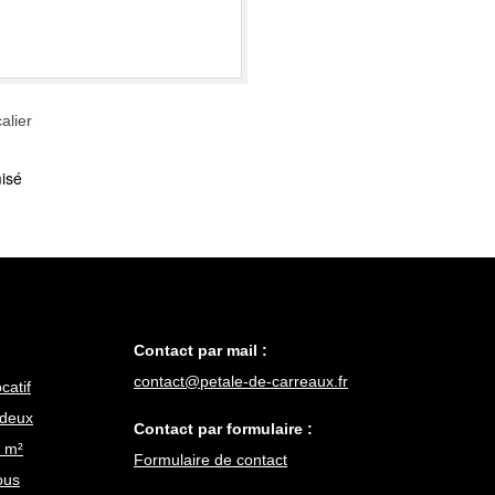
alier
isé
Contact par mail :
contact@petale-de-carreaux.fr
catif
 deux
Contact par formulaire :
 m²
Formulaire de contact
ous