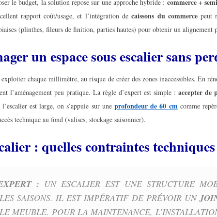
commerce + semi
oser le budget, la solution repose sur une approche hybride :
caissons du commerce
ellent rapport coût/usage, et l’intégration de
peut r
iaises (plinthes, fileurs de finition, parties hautes) pour obtenir un alignement 
er un espace sous escalier sans perd
r exploiter chaque millimètre, au risque de créer des zones inaccessibles. En ré
accepter de 
dent l’aménagement peu pratique. La règle d’expert est simple :
profondeur de 60 cm
i l’escalier est large, on s’appuie sur une
comme repère,
ccès technique au fond (valises, stockage saisonnier).
alier : quelles contraintes techniques
EXPERT :
UN ESCALIER EST UNE STRUCTURE MOB
LES SAISONS. IL EST IMPÉRATIF DE PRÉVOIR UN
JOI
 LE MEUBLE. POUR LA MAINTENANCE, L’INSTALLATI