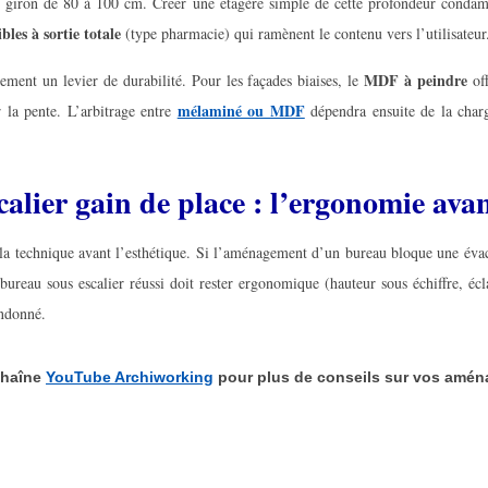
n giron de 80 à 100 cm. Créer une étagère simple de cette profondeur conda
ibles à sortie totale
(type pharmacie) qui ramènent le contenu vers l’utilisateur
MDF à peindre
ement un levier de durabilité. Pour les façades biaises, le
off
mélaminé ou MDF
 la pente. L’arbitrage entre
dépendra ensuite de la charg
alier gain de place : l’ergonomie avan
 : la technique avant l’esthétique. Si l’aménagement d’un bureau bloque une év
 bureau sous escalier réussi doit rester ergonomique (hauteur sous échiffre, é
andonné.
chaîne
YouTube Archiworking
pour plus de conseils sur vos amén