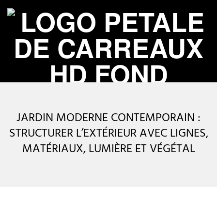
Skip
to
content
P
Primary
É
Navigation
JARDIN MODERNE CONTEMPORAIN :
Menu
T
STRUCTURER L’EXTÉRIEUR AVEC LIGNES,
MATÉRIAUX, LUMIÈRE ET VÉGÉTAL
A
L