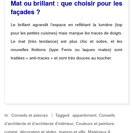
Mat ou brillant : que choisir pour les
façades ?
Le brillant agrandit l’espace en reflétant la lumière (top
pour les petites cuisines) mais marque les traces de doigts.
Le mat (très tendance) est plus chic et sobre, et les
nouvelles finitions (type Fenix ou laques mates) sont
traitées « anti-traces » et sont très douces au toucher.
2016-
In:
Conseils et astuces
Tagged:
appartement
,
Conseils
12-
d’architecte et d'architecte d'intérieur
,
Couleurs et peinture
,
26
cuisine
,
décoration et styles
,
maison et villa
,
Matériaux &