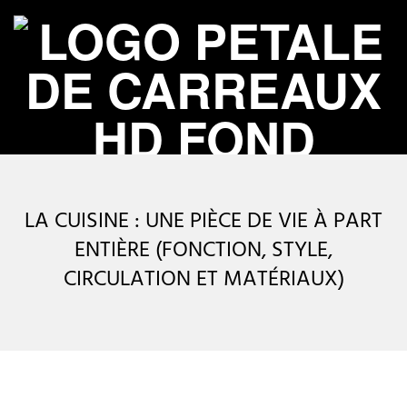
Skip
to
content
P
Primary
É
Navigation
LA CUISINE : UNE PIÈCE DE VIE À PART
Menu
T
ENTIÈRE (FONCTION, STYLE,
CIRCULATION ET MATÉRIAUX)
A
L