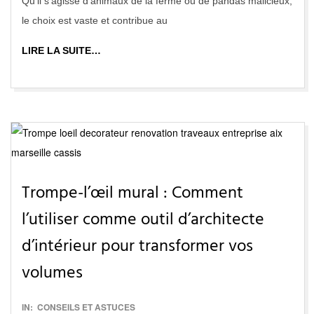
Qu’il s’agisse d’animaux de la ferme ou de pandas malicieux,
le choix est vaste et contribue au
LIRE LA SUITE…
Trompe-l’œil mural : Comment
l’utiliser comme outil d’architecte
d’intérieur pour transformer vos
volumes
2016-
IN:
CONSEILS ET ASTUCES