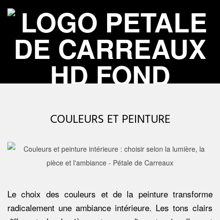
Skip
to
content
P
Primary
É
Navigation
COULEURS ET PEINTURE
Menu
T
A
L
Le choix des couleurs et de la peinture transforme
radicalement une ambiance intérieure. Les tons clairs