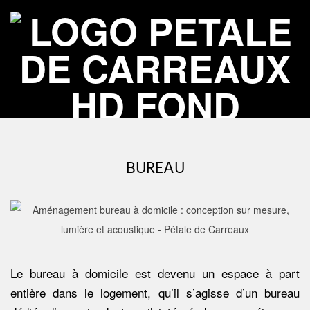
Skip
to
content
P
Primary
É
Navigation
BUREAU
Menu
T
A
L
Le bureau à domicile est devenu un espace à part
entière dans le logement, qu’il s’agisse d’un bureau