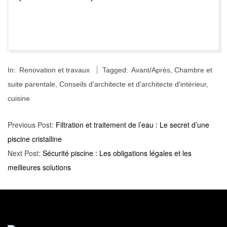
2026-
In:
Renovation et travaux
Tagged:
Avant/Après
,
Chambre et
02-
suite parentale
,
Conseils d’architecte et d'architecte d'intérieur
,
11
cuisine
Previous Post:
Filtration et traitement de l’eau : Le secret d’une
piscine cristalline
Next Post:
Sécurité piscine : Les obligations légales et les
meilleures solutions