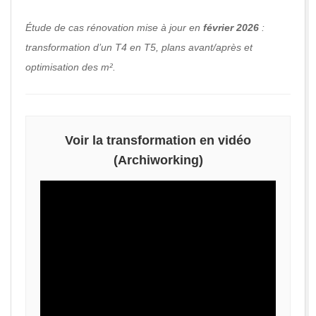
E
D
Étude de cas rénovation mise à jour en
février 2026
:
transformation d’un T4 en T5, plans avant/après et
E
optimisation des m².
C
A
Voir la transformation en vidéo
(Archiworking)
R
R
E
A