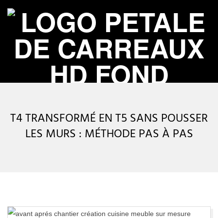
Skip
to
content
P
Primary
É
Navigation
T4 TRANSFORMÉ EN T5 SANS POUSSER
Menu
T
LES MURS : MÉTHODE PAS À PAS
A
L