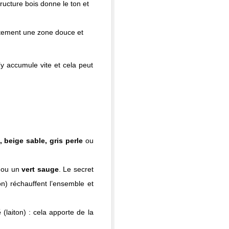
ructure bois donne le ton et
atement une zone douce et
s’y accumule vite et cela peut
 beige sable, gris perle
ou
ou un
vert sauge
. Le secret
ton) réchauffent l’ensemble et
é
(laiton) : cela apporte de la