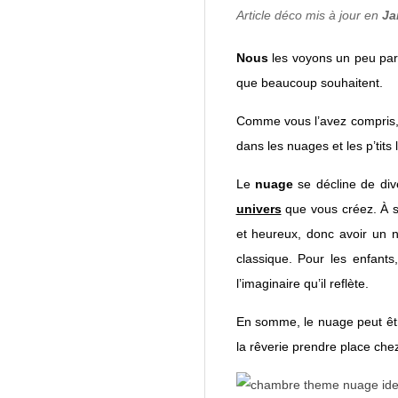
E
Article déco mis à jour en
Ja
D
Nous
les voyons un peu part
E
que beaucoup souhaitent.
C
Comme vous l’avez compris,
dans les nuages et les p’tits 
A
Le
nuage
se décline de div
univers
que vous créez. À sa
R
et heureux, donc avoir un 
classique. Pour les enfants
R
l’imaginaire qu’il reflète.
E
En somme, le nuage peut êt
la rêverie prendre place che
A