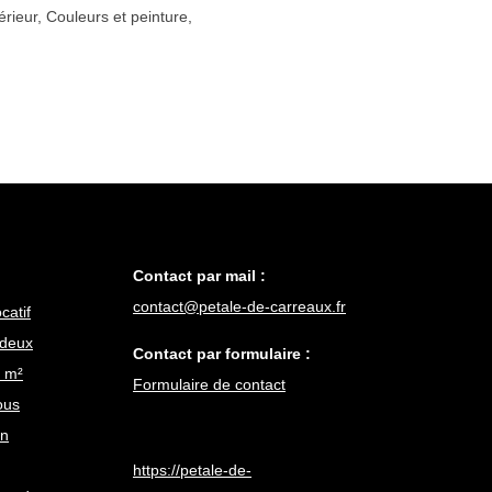
érieur
,
Couleurs et peinture
,
Contact par mail :
contact@petale-de-carreaux.fr
catif
 deux
Contact par formulaire :
 m²
Formulaire de contact
ous
en
https://petale-de-