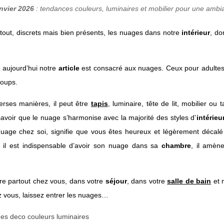
nvier 2026
: tendances couleurs, luminaires et mobilier pour une ambi
out, discrets mais bien présents, les nuages dans notre
intérieur
, do
 aujourd’hui notre
article
est consacré aux nuages. Ceux pour adultes,
loups.
erses manières, il peut être
tapis
, luminaire, tête de lit, mobilier ou t
voir que le nuage s’harmonise avec la majorité des styles d’
intérieu
nuage chez soi, signifie que vous êtes heureux et légèrement décal
, il est indispensable d’avoir son nuage dans sa
chambre
, il amène
re partout chez vous, dans votre
séjour
, dans votre
salle de bain
et 
z vous, laissez entrer les nuages…