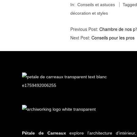
In:
Conseils et astuces
Tagged
01-
décoration et styles
30
Previous Post:
Chambre de nos p’t
Next Post:
Conseils pour les pros
Pétale de Carreaux
explore l’architecture d’intérieu