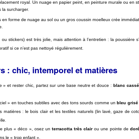
placement royal. Un nuage en papier peint, en peinture murale ou en st
 la surcharger.
s en forme de nuage au sol ou un gros coussin moelleux crée immédi
e.
ou stickers) est très jolie, mais attention à l’entretien : la poussière 
atif si ce n’est pas nettoyé régulièrement.
s : chic, intemporel et matières
ve » et rester chic, partez sur une base neutre et douce :
blanc cassé,
« ciel » en touches subtiles avec des tons sourds comme un
bleu grisé
 matières : le bois clair et les textiles naturels (lin lavé, gaze de co
le.
he plus « déco », osez un
terracotta très clair
ou une pointe de
dor
s le « trop enfant ».