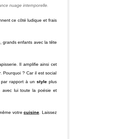
ance nuage intemporelle.
nnent ce côté ludique et frais
 grands enfants avec la tête
apisserie. Il amplifie ainsi cet
r
. Pourquoi ? Car il est social
é par rapport à un
style
plus
 avec lui toute la poésie et
même votre
cuisine
. Laissez