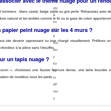
associer avec le thème nuage pour un rendu
t lumineux : blanc cassé, beige sable ou gris perle. Rehaussez avec de
 bois naturel et les textiles comme le lin ou la gaze de coton apporteron
 papier peint nuage sur les 4 murs ?
eut vite devenir oppressant ou trop chargé visuellement. Préférez un
fondeur à la pièce sans l’étouffer.
ur un tapis nuage ?
 cocon », choisissez une fausse fourrure dense, une laine bouclée o
nsation de moelleux sous les pieds.